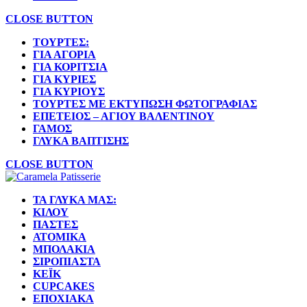
CLOSE BUTTON
ΤΟΎΡΤΕΣ:
ΓΙΑ ΑΓΌΡΙΑ
ΓΙΑ ΚΟΡΊΤΣΙΑ
ΓΙΑ ΚΥΡΊΕΣ
ΓΙΑ ΚΥΡΊΟΥΣ
ΤΟΎΡΤΕΣ ΜΕ ΕΚΤΎΠΩΣΗ ΦΩΤΟΓΡΑΦΊΑΣ
ΕΠΈΤΕΙΟΣ – ΑΓΊΟΥ ΒΑΛΕΝΤΊΝΟΥ
ΓΆΜΟΣ
ΓΛΥΚΆ ΒΆΠΤΙΣΗΣ
CLOSE BUTTON
ΤΑ ΓΛΥΚΆ ΜΑΣ:
ΚΙΛΟΎ
ΠΆΣΤΕΣ
ΑΤΟΜΙΚΆ
ΜΠΟΛΆΚΙΑ
ΣΙΡΟΠΙΑΣΤΆ
ΚΈΙΚ
CUPCAKES
ΕΠΟΧΙΑΚΆ